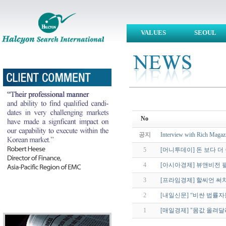
VALUES
SEOUL
No
공지
Interview with Rich Magazi
5
[머니투데이] 돈 보다 더 
4
[아시아경제] 뷰앤비전 필
3
[프라임경제] 할씨언 써치
2
[내일신문] “비싼 법률
1
[매일경제] "몸값 올려달